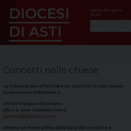
S
DIOCESI
k
sabato 08 agosto
2026
i
p
DI ASTI
Cerc
t
o
c
Menu
o
n
t
Concerti nelle chiese
e
n
La richiesta per effettuare un concerto in una chiesa
t
dovrà essere indirizzata a:
Ufficio liturgico diocesano
alla c.a. Suor Gabriella Greco
gabriella@kalycantus.com
almeno un mese prima della data del concerto e