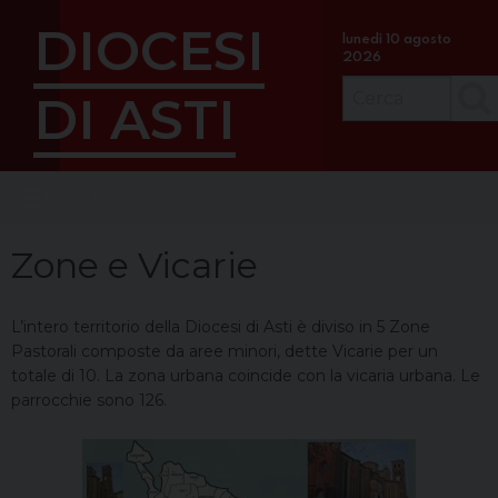
S
DIOCESI
k
lunedì 10 agosto
2026
i
p
DI ASTI
Cerc
t
o
c
Menu
o
n
t
Zone e Vicarie
e
n
L’intero territorio della Diocesi di Asti è diviso in 5 Zone
t
Pastorali composte da aree minori, dette Vicarie per un
totale di 10. La zona urbana coincide con la vicaria urbana. Le
parrocchie sono 126.