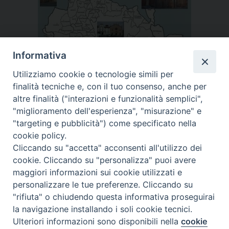
Informativa
Utilizziamo cookie o tecnologie simili per
finalità tecniche e, con il tuo consenso, anche per
altre finalità ("interazioni e funzionalità semplici",
"miglioramento dell'esperienza", "misurazione" e
"targeting e pubblicità") come specificato nella
DIOCESI DI ASTI - Ufficio Comunicazioni Sociali
Via
cookie policy.
Carducci, 48 - 14100 Asti - info@diocesiasti.it
Cliccando su "accetta" acconsenti all'utilizzo dei
cookie. Cliccando su "personalizza" puoi avere
maggiori informazioni sui cookie utilizzati e
personalizzare le tue preferenze. Cliccando su
"rifiuta" o chiudendo questa informativa proseguirai
la navigazione installando i soli cookie tecnici.
Ulteriori informazioni sono disponibili nella
cookie
Preferenze Cookie