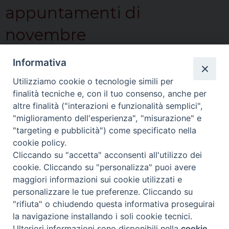
appuntamenti di
novembre
11 – Novembre –
Informativa
appuntamenti di dicembre
Utilizziamo cookie o tecnologie simili per
finalità tecniche e, con il tuo consenso, anche per
12 – Dicembre –
altre finalità ("interazioni e funzionalità semplici",
"miglioramento dell'esperienza", "misurazione" e
appuntamenti di gennaio
"targeting e pubblicità") come specificato nella
cookie policy.
2022
Cliccando su "accetta" acconsenti all'utilizzo dei
cookie. Cliccando su "personalizza" puoi avere
maggiori informazioni sui cookie utilizzati e
personalizzare le tue preferenze. Cliccando su
"rifiuta" o chiudendo questa informativa proseguirai
DIOCESI DI ASTI - Ufficio Comunicazioni Sociali
Via
la navigazione installando i soli cookie tecnici.
Carducci, 48 - 14100 Asti - info@diocesiasti.it
Ulteriori informazioni sono disponibili nella
cookie