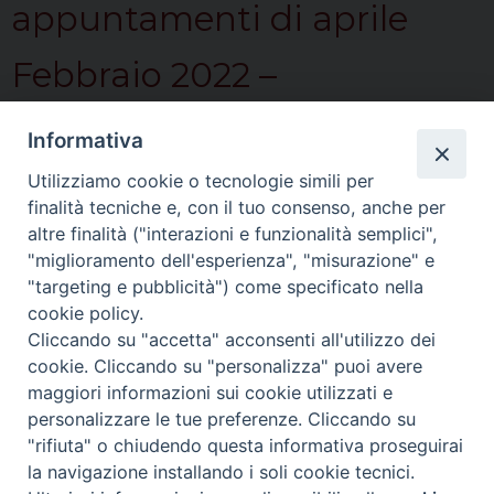
appuntamenti di aprile
Febbraio 2022 –
appuntamenti di marzo
Informativa
Gennaio 2022 –
Utilizziamo cookie o tecnologie simili per
finalità tecniche e, con il tuo consenso, anche per
appuntamenti di febbraio
altre finalità ("interazioni e funzionalità semplici",
"miglioramento dell'esperienza", "misurazione" e
Dicembre 2021 –
"targeting e pubblicità") come specificato nella
cookie policy.
appuntamenti di gennaio
Cliccando su "accetta" acconsenti all'utilizzo dei
cookie. Cliccando su "personalizza" puoi avere
2022
maggiori informazioni sui cookie utilizzati e
personalizzare le tue preferenze. Cliccando su
"rifiuta" o chiudendo questa informativa proseguirai
DIOCESI DI ASTI - Ufficio Comunicazioni Sociali
Via
la navigazione installando i soli cookie tecnici.
Carducci, 48 - 14100 Asti - info@diocesiasti.it