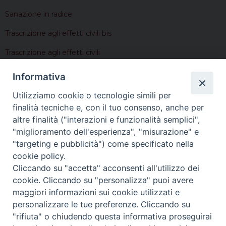
Sanazione in radice
Trascrizione agli effetti civili bis
Trascrizione agli effetti civili
Informativa
Sotto si trovano invece moduli per varie necessità:
Utilizziamo cookie o tecnologie simili per
finalità tecniche e, con il tuo consenso, anche per
Idoneità padrino
altre finalità ("interazioni e funzionalità semplici",
Certificato morte
"miglioramento dell'esperienza", "misurazione" e
"targeting e pubblicità") come specificato nella
Certificato cresima
cookie policy.
Certificato battesimo
Cliccando su "accetta" acconsenti all'utilizzo dei
cookie. Cliccando su "personalizza" puoi avere
Certificato battesimo doppio
maggiori informazioni sui cookie utilizzati e
personalizzare le tue preferenze. Cliccando su
"rifiuta" o chiudendo questa informativa proseguirai