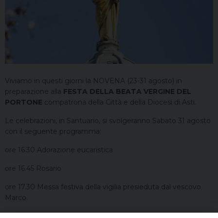
Viviamo in questi giorni la NOVENA (23-31 agosto) in
preparazione alla
FESTA DELLA BEATA VERGINE DEL
PORTONE
compatrona della Città e della Diocesi di Asti.
Le celebrazioni, in Santuario, si svolgeranno Sabato 31 agosto
con il seguente programma:
ore 16.30 Adorazione eucaristica
ore 16.45 Rosario
ore 17.30 Messa festiva della vigilia presieduta dal vescovo
Marco.
Inoltre Domenica 1 settembre S. Messe ore 10 e ore 17.30