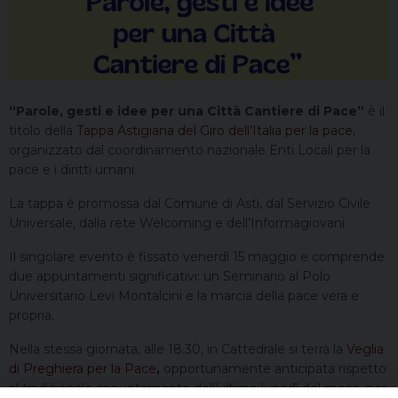
“Parole, gesti e idee per una Città Cantiere di Pace”
è il
titolo della
Tappa Astigiana del Giro dell’Italia per la pace
,
organizzato dal coordinamento nazionale Enti Locali per la
pace e i diritti umani.
La tappa è promossa dal Comune di Asti, dal Servizio Civile
Universale, dalla rete Welcoming e dell’Informagiovani.
Il singolare evento è fissato venerdì 15 maggio e comprende
due appuntamenti significativi: un Seminario al Polo
Universitario Levi Montalcini e la marcia della pace vera e
propria.
Nella stessa giornata, alle 18.30, in Cattedrale si terrà la
Veglia
di Preghiera per la Pace
,
opportunamente anticipata rispetto
al tradizionale appuntamento dell’ultimo lunedì del mese, per