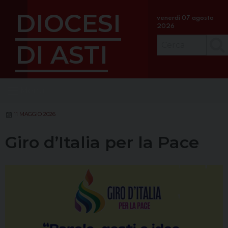
S
DIOCESI
k
venerdì 07 agosto
2026
i
p
DI ASTI
Cerc
t
o
c
Menu
o
n
t
11 MAGGIO 2026
e
Giro d’Italia per la Pace
n
t