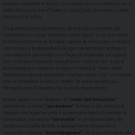
passato, presente e futuro. La rinascita, poi, ci richiama il dono
della vita nuova che il Padre, in Gesù Cristo, per mezzo dello
Spirito, ci ha fatto»
Da questa premessa derivano gli impegni ad iniziare dal
considerare la nostra “missione come dono” e ciò che rende
la Chiesa attraente (e dunque capace di annunciare il Vangelo
nel mondo) è la disponibilità di ogni credente ad “entrare in
una relazione personale con il Signore rendendo a lui grazie
per i suoi doni, trovando ospitalità nel cuore di Dio” a cui si
accompagna la capacità di ogni comunità di “vivere nella
fraternità reciproca divenendo ospitale verso tutti”: comunità
che sa richiedere a ciascun fedele “di avere sempre più
familiarità con il Vangelo che si vuole trasmettere”.
Ampio spazio è poi dedicato ai
“verbi dell’annuncio”
ripensando a come
“accendere”
la fede in chi avvicina al
Vangelo per la prima volta o si riavvicina dopo un periodo di
lontananza, ma anche
“ravvivarla”
in chi ha maturato da
tempo una scelta di fede e abitualmente frequenta la
comunità cristiana,
“accompagnare”
chi si sta formando alla