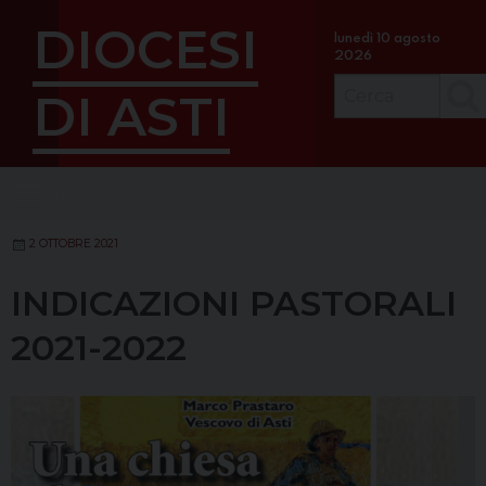
S
DIOCESI
k
lunedì 10 agosto
2026
i
p
DI ASTI
Cerc
t
o
c
Menu
o
n
t
2 OTTOBRE 2021
e
INDICAZIONI PASTORALI
n
t
2021-2022