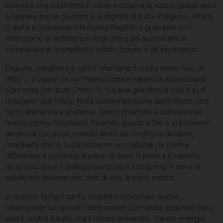
interiore che trasforma il cuore e plasma le azioni, guidandoci
a operare per la giustizia e la dignità di tutti. Il digiuno, infatti,
ci aiuta a riconoscere la nostra fragilità, a guardare con
attenzione la sofferenza degli altri e ad accrescere la
compassione, soprattutto verso i poveri e gli emarginati.
Digiuno, preghiera e carità orientano il cuore verso Dio,
al-
Wāsiʿ
, “il Vasto”, la cui misericordia e sapienza abbracciano
ogni cosa (cfr. sura
Ghâfir
7). “La sua grandezza non si può
misurare” (Sal 145,3). Nella contemplazione dell’Infinito, che
tutto abbraccia e sostiene, siamo chiamati a coltivare nel
nostro intimo l’ospitalità, facendo spazio a Dio e al prossimo
dentro di noi. In un mondo ferito da conflitti e divisioni,
l’ospitalità che ci testimoniamo accogliendo le nostre
differenze è un’opera di pace: là dove si pratica il rispetto
reciproco, dove il dialogo sostituisce il sospetto e dove la
solidarietà diventa uno stile di vita, la pace cresce.
In questo tempo santo desidero richiamare anche
l’attenzione sui giovani delle nostre comunità. Essi non sono
solo il nostro futuro, ma il nostro presente. Hanno energie,