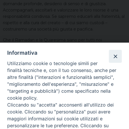
domande profonde, desiderio di senso e di giustizia.
Accompagnarli, ascoltarli e valorizzare le loro risorse è una
responsabilità condivisa. Se sapremo educarli alla fraternità, al
rispetto e alla cura del creato – di cui siamo custodi –
costruiremo una società più giusta e pacifica.
Che il Ramadan e la Quaresima siano per tutti noi
un’occasione di conversione, di riconciliazione e di speranza. Il
Informativa
Dio Misericordioso accompagni i vostri giorni di digiuno e di
preghiera, doni serenità alle vostre famiglie e renda le nostre
Utilizziamo cookie o tecnologie simili per
comunità segni concreti di pace e di fraternità.
finalità tecniche e, con il tuo consenso, anche per
Ramadan Karim! Ramadan generoso!
altre finalità ("interazioni e funzionalità semplici",
"miglioramento dell'esperienza", "misurazione" e
+ Marco
"targeting e pubblicità") come specificato nella
cookie policy.
Asti, 18 febbraio 2026
Cliccando su "accetta" acconsenti all'utilizzo dei
cookie. Cliccando su "personalizza" puoi avere
maggiori informazioni sui cookie utilizzati e
personalizzare le tue preferenze. Cliccando su