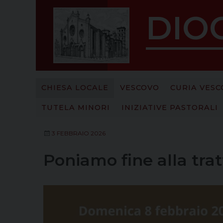
S
DIOC
k
i
p
t
o
c
CHIESA LOCALE
VESCOVO
CURIA VESC
o
n
TUTELA MINORI
INIZIATIVE PASTORALI
t
e
3 FEBBRAIO 2026
n
t
Poniamo fine alla trat