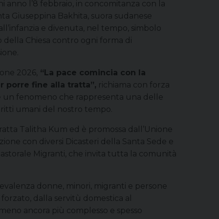
i anno l’8 febbraio, in concomitanza con la
nta Giuseppina Bakhita, suora sudanese
dall’infanzia e divenuta, nel tempo, simbolo
 della Chiesa contro ogni forma di
ione.
zione 2026,
“La pace comincia con la
 porre fine alla tratta”,
richiama con forza
re un fenomeno che rappresenta una delle
diritti umani del nostro tempo.
-tratta Talitha Kum ed è promossa dall’Unione
zione con diversi Dicasteri della Santa Sede e
astorale Migranti, che invita tutta la comunità
prevalenza donne, minori, migranti e persone
forzato, dalla servitù domestica al
nomeno ancora più complesso e spesso