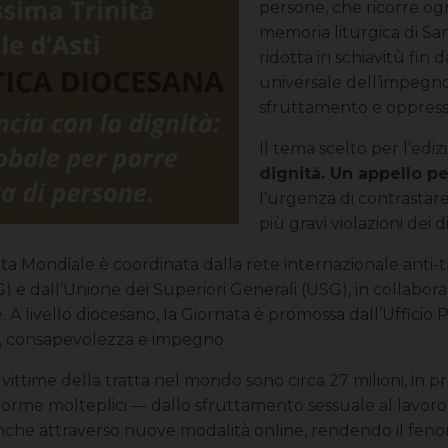
persone, che ricorre ogn
memoria liturgica di Sa
ridotta in schiavitù fin 
universale dell’impegno
sfruttamento e oppress
Il tema scelto per l’edi
dignità. Un appello per
l’urgenza di contrasta
più gravi violazioni dei 
nata Mondiale è coordinata dalla rete internazionale anti
 e dall’Unione dei Superiori Generali (USG), in collabora
 A livello diocesano, la Giornata è promossa dall’Ufficio P
ra, consapevolezza e impegno.
 vittime della tratta nel mondo sono circa 27 milioni, in 
orme molteplici — dallo sfruttamento sessuale al lavoro 
anche attraverso nuove modalità online, rendendo il fe