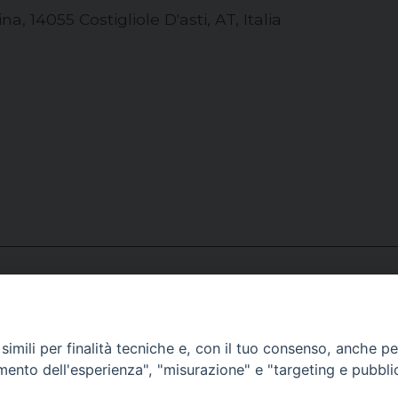
, 14055 Costigliole D'asti, AT, Italia
occhiale
torale
imili per finalità tecniche e, con il tuo consenso, anche per 
amento dell'esperienza", "misurazione" e "targeting e pubbli
vento)