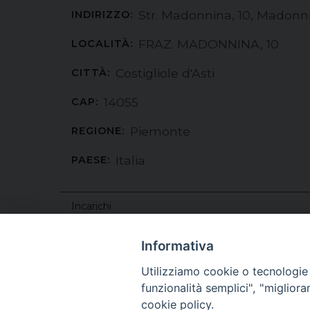
Str. Madonnina, 10, Madonnina
INDIRIZZO:
FRAZ. MADONNINA, 10
LOCALITÀ:
Costigliole d'Asti
CITTÀ:
14055
CAP:
Piemonte
REGIONE:
Italia
PAESE:
Incarichi
Pilotto Don Giuseppe
: Amministratore parr
Bianco Diacono Giovanni
: Collaboratore pas
Informativa
Orari Sante Messe da Pmap
Utilizziamo cookie o tecnologie s
funzionalità semplici", "miglior
Episcopio (Benevento)
(Piazza Orsini, 27 - Bene
cookie policy.
Dati non disponibili