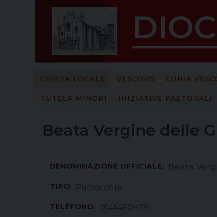
S
DIOC
k
i
p
t
o
c
CHIESA LOCALE
VESCOVO
CURIA VESC
o
TUTELA MINORI
INIZIATIVE PASTORALI
n
t
e
Beata Vergine delle G
n
t
Beata Vergi
DENOMINAZIONE UFFICIALE:
Parrocchia
TIPO:
0141450939
TELEFONO: