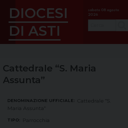
S
DIOCESI
k
sabato 08 agosto
2026
i
p
DI ASTI
Cerc
t
o
c
Menu
o
n
t
Cattedrale “S. Maria
e
Assunta”
n
t
Cattedrale "S.
DENOMINAZIONE UFFICIALE:
Maria Assunta"
Parrocchia
TIPO: