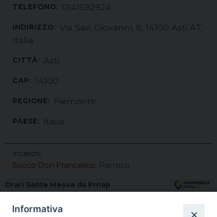
0141592924
TELEFONO:
Via San Giovanni, 8, 14100 Asti AT,
INDIRIZZO:
Italia
Asti
CITTÀ:
14100
CAP:
Piemonte
REGIONE:
Italia
PAESE:
Incarichi
Secco Don Francesco
: Parroco
Orari Sante Messe da Pmap
Cattedrale di Santa Maria Assunta
(Piazza Cattedrale -
Informativa
Asti)