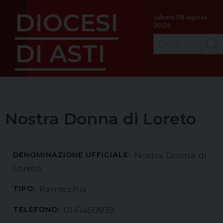
S
DIOCESI
k
sabato 08 agosto
2026
i
p
DI ASTI
Cerc
t
o
c
Menu
o
n
t
Nostra Donna di Loreto
e
n
t
Nostra Donna di
DENOMINAZIONE UFFICIALE:
Loreto
Parrocchia
TIPO:
0141450939
TELEFONO: