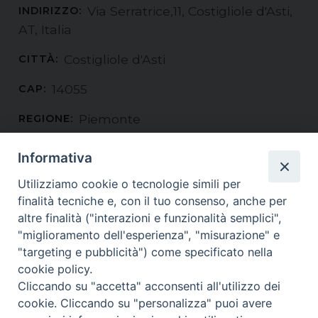
Via Serratrice,11, Costigliole d'Asti,
INDIRIZZO:
AT, Italia
Costigliole d'Asti
CITTÀ:
14055
CAP:
Piemonte
REGIONE:
Italia
PAESE:
Informativa
Utilizziamo cookie o tecnologie simili per
Incarichi
finalità tecniche e, con il tuo consenso, anche per
Pilotto Don Giuseppe
: Parroco
altre finalità ("interazioni e funzionalità semplici",
"miglioramento dell'esperienza", "misurazione" e
Orari Sante Messe da Pmap
"targeting e pubblicità") come specificato nella
Episcopio (Benevento)
(Piazza Orsini, 27 - Benevento)
cookie policy.
Dati non disponibili
Cliccando su "accetta" acconsenti all'utilizzo dei
cookie. Cliccando su "personalizza" puoi avere