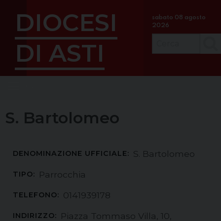
S
DIOCESI
k
sabato 08 agosto
2026
i
p
DI ASTI
Cerc
t
o
c
Menu
o
n
t
S. Bartolomeo
e
n
t
S. Bartolomeo
DENOMINAZIONE UFFICIALE:
Parrocchia
TIPO:
0141939178
TELEFONO:
Piazza Tommaso Villa, 10,
INDIRIZZO: