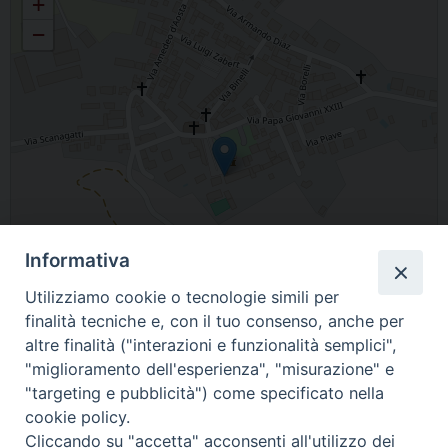
+
−
Informativa
Utilizziamo cookie o tecnologie simili per
finalità tecniche e, con il tuo consenso, anche per
altre finalità ("interazioni e funzionalità semplici",
"miglioramento dell'esperienza", "misurazione" e
Leaflet
| Map data ©
OpenStreetMap
contributors
"targeting e pubblicità") come specificato nella
Piazza Tommaso Villa, 10, Valfenera, AT, Italia
cookie policy.
Cliccando su "accetta" acconsenti all'utilizzo dei