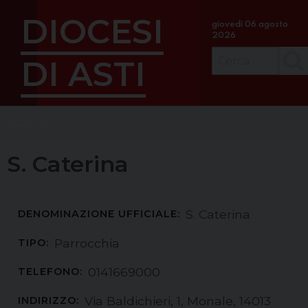
S
DIOCESI
k
giovedì 06 agosto
2026
i
p
DI ASTI
Cerc
t
o
c
Menu
o
n
t
S. Caterina
e
n
t
S. Caterina
DENOMINAZIONE UFFICIALE:
Parrocchia
TIPO:
0141669000
TELEFONO:
Via Baldichieri, 1, Monale, 14013
INDIRIZZO: