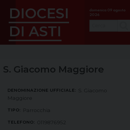
S
DIOCESI
k
domenica 09 agosto
2026
i
p
DI ASTI
Cerc
t
o
c
Menu
o
n
t
S. Giacomo Maggiore
e
n
t
S. Giacomo
DENOMINAZIONE UFFICIALE:
Maggiore
Parrocchia
TIPO:
0119876952
TELEFONO: