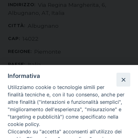
Via Regina Margherita, 6,
INDIRIZZO:
Albugnano, AT, Italia
Albugnano
CITTÀ:
14022
CAP:
Piemonte
REGIONE:
Italia
PAESE:
Informativa
Incarichi
Utilizziamo cookie o tecnologie simili per
Trabucco Padre Pietro
: Amministratore
finalità tecniche e, con il tuo consenso, anche per
parrocchiale
altre finalità ("interazioni e funzionalità semplici",
"miglioramento dell'esperienza", "misurazione" e
Orari Sante Messe da Pmap
"targeting e pubblicità") come specificato nella
Episcopio (Benevento)
(Piazza Orsini, 27 - Benevento)
cookie policy.
Dati non disponibili
Cliccando su "accetta" acconsenti all'utilizzo dei