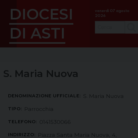
S
DIOCESI
k
venerdì 07 agosto
2026
i
p
DI ASTI
Cerc
t
o
c
Menu
o
n
t
S. Maria Nuova
e
n
t
S. Maria Nuova
DENOMINAZIONE UFFICIALE:
Parrocchia
TIPO:
0141530066
TELEFONO:
Piazza Santa Maria Nuova, 4,
INDIRIZZO: