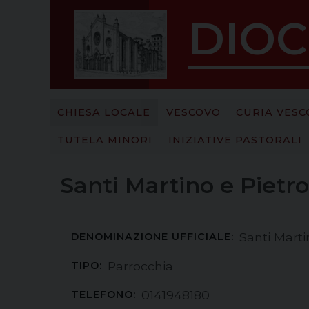
S
DIOC
k
i
p
t
o
c
CHIESA LOCALE
VESCOVO
CURIA VESC
o
TUTELA MINORI
INIZIATIVE PASTORALI
n
t
e
Santi Martino e Pietro
n
t
Santi Marti
DENOMINAZIONE UFFICIALE:
Parrocchia
TIPO:
0141948180
TELEFONO: