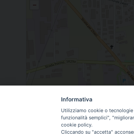
−
Informativa
Utilizziamo cookie o tecnologie s
Piazza Supponito, 6, 14019 Villanova D'asti AT,
funzionalità semplici", "miglior
cookie policy.
Cliccando su "accetta" acconsent