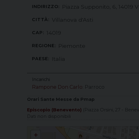
Piazza Supponito, 6, 14019 Vi
INDIRIZZO:
Villanova d'Asti
CITTÀ:
14019
CAP:
Piemonte
REGIONE:
Italia
PAESE:
Incarichi
Rampone Don Carlo
: Parroco
Orari Sante Messe da Pmap
Episcopio (Benevento)
(Piazza Orsini, 27 - Bene
Dati non disponibili
Santi Martino e Pietro
+