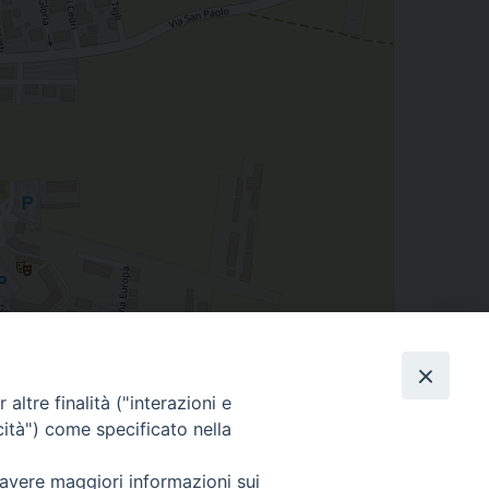
Leaflet
| Map data ©
OpenStreetMap
contributors
altre finalità ("interazioni e
cità") come specificato nella
 avere maggiori informazioni sui