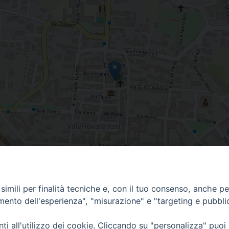
imili per finalità tecniche e, con il tuo consenso, anche per 
 Italia
amento dell'esperienza", "misurazione" e "targeting e pubbli
i all'utilizzo dei cookie. Cliccando su "personalizza" puoi