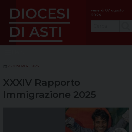
S
DIOCESI
k
venerdì 07 agosto
2026
i
p
DI ASTI
Cerc
t
o
c
Menu
o
n
t
25 NOVEMBRE 2025
e
XXXIV Rapporto
n
t
Immigrazione 2025