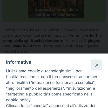
Il settore adulti dell’Azione Cattolica propone un singolare
pomeriggio di spiritualità e amicizia con tema:
“credenti ai
tempi della spiritualità viandante”
domenica
7 giugno
2026 dalle 16.00
nella Chiesa parrocchiale di Mongardino
(Via Giobert, 2).
Il programma prevede accoglienza e preghiera la riflessione
Informativa
condotta da Don L. Berzano:
“come essere «discepoli-
Utilizziamo cookie o tecnologie simili per
missionari» nei nuovi orizzonti di senso?”
finalità tecniche e, con il tuo consenso, anche per
Seguiranno riflessioni personali e di gruppo, valutazioni
altre finalità ("interazioni e funzionalità semplici",
sull’attività associativa e conclusione in amicizia.
"miglioramento dell'esperienza", "misurazione" e
"targeting e pubblicità") come specificato nella
Per informazioni e adesioni contattare Anna (338 8546018) e
cookie policy.
Mariarosa (338 6414665)
Cliccando su "accetta" acconsenti all'utilizzo dei