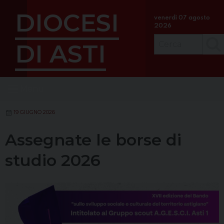
S
DIOCESI
k
venerdì 07 agosto
2026
i
p
DI ASTI
Cerc
t
o
c
Menu
o
n
t
19 GIUGNO 2026
e
Assegnate le borse di
n
t
studio 2026