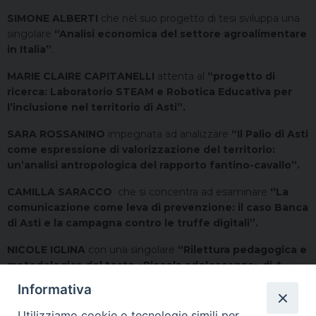
SIMONE ALBERTI
che nel suo progetto di tesi sviluppa una
singolare
“Analisi economica del settore agroalimentare
in Italia”
.
MARIE CLAIRE CAPITANELLI
attenta al
“progetto di
ricerca: Laboratorio STEAM e Robotica Educativa per
l’inclusione nel territorio di Asti”.
SARA ROSSANINO
impegnata ad analizzare
“Il Palio di Asti
come espressione di valorizzazione del territorio:
un’analisi antropologica del rapporto fantino-cavallo”.
CAMILLA SARACCO
che si concentra ad esaminare
“La
comunicazione come leva di prevenzione: il caso Banca
di Asti e la campagna contro le truffe digitali”.
NICOLE IGLINA
con una singolare
“Rilettura pedagogica e
metodologica del testo «Piccola adolescenza» di A.
Bertinetti come delicato ponte tra il sistema integrato
Informativa
0-6 e la scuola primaria”.
Utilizziamo cookie o tecnologie simili per