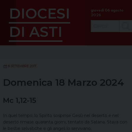
S
DIOCESI
k
giovedì 06 agosto
2026
i
p
DI ASTI
Cerc
t
o
c
Menu
o
n
t
8 SETTEMBRE 2017
e
Domenica 18 Marzo 2024
n
t
Mc 1,12-15
In quel tempo, lo Spirito sospinse Gesù nel deserto e nel
deserto rimase quaranta giorni, tentato da Satana. Stava con
le bestie selvatiche e gli angeli lo servivano.