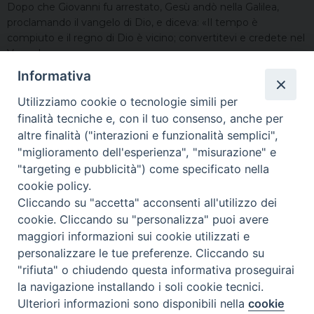
Dopo che Giovanni fu arrestato, Gesù andò nella Galilea,
proclamando il vangelo di Dio, e diceva: «Il tempo è
compiuto e il regno di Dio è vicino; convertitevi e credete nel
Vangelo».
Informativa
Utilizziamo cookie o tecnologie simili per
finalità tecniche e, con il tuo consenso, anche per
altre finalità ("interazioni e funzionalità semplici",
DIOCESI DI ASTI - Ufficio Comunicazioni Sociali
Via
"miglioramento dell'esperienza", "misurazione" e
Carducci, 48 - 14100 Asti - info@diocesiasti.it
"targeting e pubblicità") come specificato nella
cookie policy.
Cliccando su "accetta" acconsenti all'utilizzo dei
cookie. Cliccando su "personalizza" puoi avere
maggiori informazioni sui cookie utilizzati e
personalizzare le tue preferenze. Cliccando su
"rifiuta" o chiudendo questa informativa proseguirai
la navigazione installando i soli cookie tecnici.
Ulteriori informazioni sono disponibili nella
cookie
Preferenze Cookie