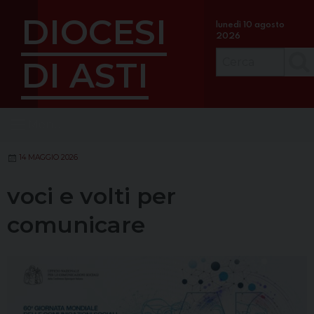
S
DIOCESI
k
lunedì 10 agosto
2026
i
p
DI ASTI
Cerc
t
o
c
Menu
o
n
t
14 MAGGIO 2026
e
voci e volti per
n
t
comunicare