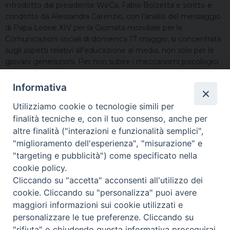
introdotto dal presidente WeCa, Fabio Bolzetta e scritto e
condotto da Alessandra Carenzio, con l’analisi del messaggio
di Papa Leone XIV per la Giornata mondiale per le
Comunicazioni sociali di domenica 17 maggio, si concentrata
sugli aspetti relativi all’educazione ai media, non solo per le
giovani generazioni. Per non subire i meccanismi psicologici
attivati dalle piattaforme, la parola d’ordine è
“consapevolezza”. Il testo fissa tre pilastri (responsabilità,
Informativa
cooperazione ed educazione) e offre quattro attenzioni
Utilizziamo cookie o tecnologie simili per
pratiche e quotidiane per tutelarsi: interrogare le fonti,
riconoscere i trigger emotivi, difendere la propria intimità e
finalità tecniche e, con il tuo consenso, anche per
coltivare un sano dubbio metodico.
altre finalità ("interazioni e funzionalità semplici",
"miglioramento dell'esperienza", "misurazione" e
Per consultare l’audiovisivo:
link
"targeting e pubblicità") come specificato nella
cookie policy.
Cliccando su "accetta" acconsenti all'utilizzo dei
cookie. Cliccando su "personalizza" puoi avere
maggiori informazioni sui cookie utilizzati e
personalizzare le tue preferenze. Cliccando su
"rifiuta" o chiudendo questa informativa proseguirai