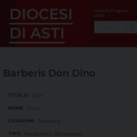
S
DIOCESI
k
venerdì 07 agosto
2026
i
p
DI ASTI
Cerc
t
o
c
Menu
o
n
t
Barberis Don Dino
e
n
t
Don
TITOLO:
Dino
NOME:
Barberis
COGNOME:
Presbitero diocesano
TIPO: