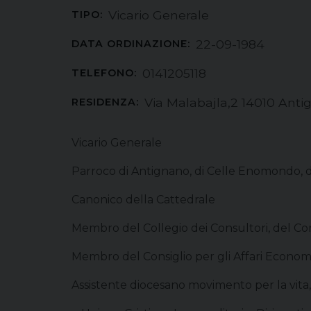
Vicario Generale
TIPO:
22-09-1984
DATA ORDINAZIONE:
0141205118
TELEFONO:
Via Malabajla,2 14010 Anti
RESIDENZA:
Vicario Generale
Parroco di Antignano, di Celle Enomondo, di 
Canonico della Cattedrale
Membro del Collegio dei Consultori, del Cons
Membro del Consiglio per gli Affari Economi
Assistente diocesano movimento per la vita