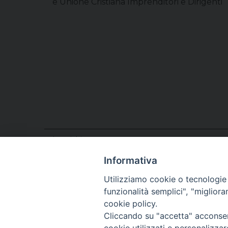
e Unione Cristiana Imprenditori e Dirigenti
Incarichi
Parroco
S. Stefano
presso
Informativa
Parroco
S. Antonio Abate
presso
Parroco
S. Martino
presso
Utilizziamo cookie o tecnologie s
Parroco
Santi Carlo e Maria
presso
funzionalità semplici", "miglior
Vicario Generale
Curia Vescovile
presso
cookie policy.
Cliccando su "accetta" acconsent