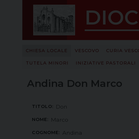
S
DIOC
k
i
p
t
o
c
CHIESA LOCALE
VESCOVO
CURIA VESC
o
TUTELA MINORI
INIZIATIVE PASTORALI
n
t
e
Andina Don Marco
n
t
Don
TITOLO:
Marco
NOME:
Andina
COGNOME: