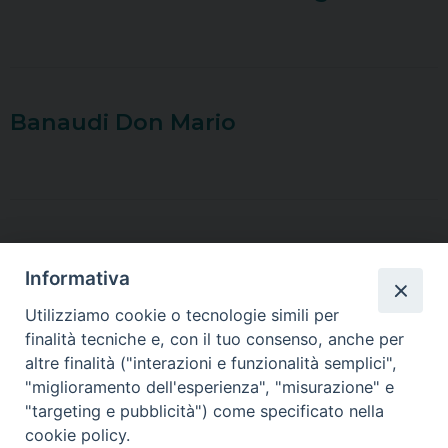
Banaudi Don Mario
Barberis Don Dino
Informativa
Utilizziamo cookie o tecnologie simili per
finalità tecniche e, con il tuo consenso, anche per
altre finalità ("interazioni e funzionalità semplici",
Baviera Don Emanuele
"miglioramento dell'esperienza", "misurazione" e
"targeting e pubblicità") come specificato nella
cookie policy.